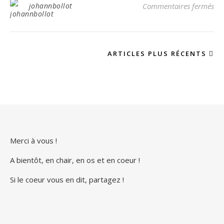
su
johannbollot
Commentaires fermés
ARTICLES PLUS RÉCENTS
Merci à vous !
A bientôt, en chair, en os et en coeur !
Si le coeur vous en dit, partagez !