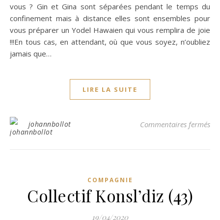
vous ? Gin et Gina sont séparées pendant le temps du
confinement mais à distance elles sont ensembles pour
vous préparer un Yodel Hawaien qui vous remplira de joie
!!!En tous cas, en attendant, où que vous soyez, n’oubliez
jamais que…
LIRE LA SUITE
sur
johannbollot
Commentaires fermés
COMPAGNIE
Collectif Konsl’diz (43)
19/04/2020