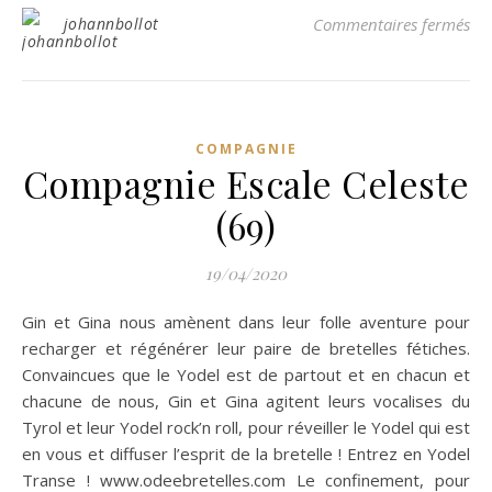
su
johannbollot
Commentaires fermés
COMPAGNIE
Compagnie Escale Celeste
(69)
19/04/2020
Gin et Gina nous amènent dans leur folle aventure pour
recharger et régénérer leur paire de bretelles fétiches.
Convaincues que le Yodel est de partout et en chacun et
chacune de nous, Gin et Gina agitent leurs vocalises du
Tyrol et leur Yodel rock’n roll, pour réveiller le Yodel qui est
en vous et diffuser l’esprit de la bretelle ! Entrez en Yodel
Transe ! www.odeebretelles.com Le confinement, pour