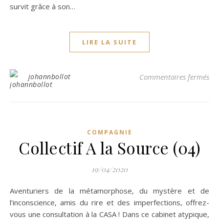
survit grâce à son…
LIRE LA SUITE
sur
johannbollot
Commentaires fermés
COMPAGNIE
Collectif A la Source (04)
19/04/2020
Aventuriers de la métamorphose, du mystère et de
l’inconscience, amis du rire et des imperfections, offrez-
vous une consultation à la CASA ! Dans ce cabinet atypique,