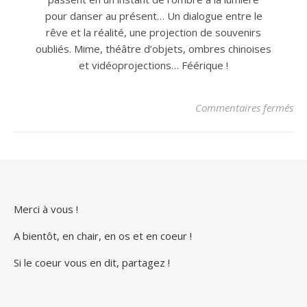
pour danser au présent… Un dialogue entre le
rêve et la réalité, une projection de souvenirs
oubliés. Mime, théâtre d’objets, ombres chinoises
et vidéoprojections… Féérique !
sur
Commentaires fermés
Merci à vous !
A bientôt, en chair, en os et en coeur !
Si le coeur vous en dit, partagez !